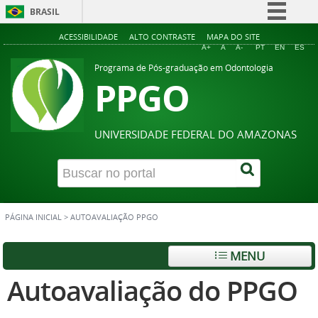
BRASIL
Simplifique!
ACESSIBILIDADE
ALTO CONTRASTE
MAPA DO SITE
A+
A
A-
PT
EN
ES
Comunica BR
Programa de Pós-graduação em Odontologia
PPGO
Participe
Acesso à informação
Legislação
UNIVERSIDADE FEDERAL DO AMAZONAS
Canais
PÁGINA INICIAL
>
AUTOAVALIAÇÃO PPGO
MENU
Autoavaliação do PPGO